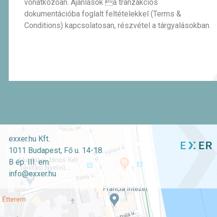
vonatkozóan. Ajánlások a tranzakciós
dokumentációba foglalt feltételekkel (Terms &
Conditions) kapcsolatosan, részvétel a tárgyalásokban.
exxer.hu Kft.
1011 Budapest, Fő u. 14-18.
B ép. III. em.
info@exxer.hu