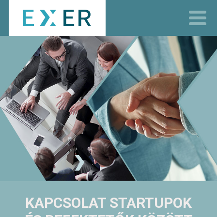
Rólunk
Szolgáltatásaink
Kapcsolat
EN
HU
KAPCSOLAT
STARTUPOK