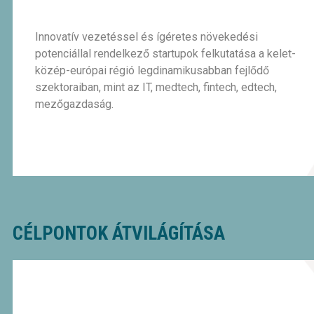
Innovatív vezetéssel és ígéretes növekedési
potenciállal rendelkező startupok felkutatása a kelet-
közép-európai régió legdinamikusabban fejlődő
szektoraiban, mint az IT, medtech, fintech, edtech,
mezőgazdaság.
CÉLPONTOK ÁTVILÁGÍTÁSA