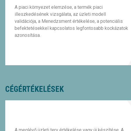
A piaci környezet elemzése, a termék piaci
illeszkedésének vizsgálata, az üzleti modell
validációja, a Menedzsment értékelése, a potenciális
befektetésekkel kapcsolatos legfontosabb kockázatok
azonosítása.
CÉGÉRTÉKELÉSEK
A meglévő üzleti terv értékelése vagy új készítése. A