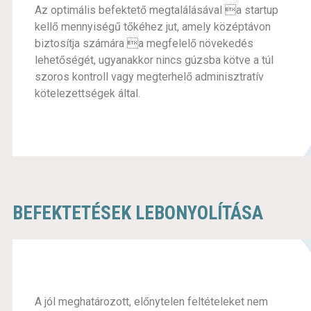
Az optimális befektető megtalálásával a startup
kellő mennyiségű tőkéhez jut, amely középtávon
biztosítja számára a megfelelő növekedés
lehetőségét, ugyanakkor nincs gúzsba kötve a túl
szoros kontroll vagy megterhelő adminisztratív
kötelezettségek által.
BEFEKTETÉSEK LEBONYOLÍTÁSA
A jól meghatározott, előnytelen feltételeket nem